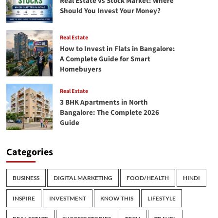
Real Estate vs Stock Market: Where
Should You Invest Your Money?
Real Estate
How to Invest in Flats in Bangalore:
A Complete Guide for Smart
Homebuyers
Real Estate
3 BHK Apartments in North
Bangalore: The Complete 2026
Guide
Categories
BUSINESS
DIGITAL MARKETING
FOOD/HEALTH
HINDI
INSPIRE
INVESTMENT
KNOW THIS
LIFESTYLE