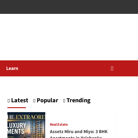
Learn
Latest
Popular
Trending
Real Estate
Assetz Miru and Miyo: 3 BHK