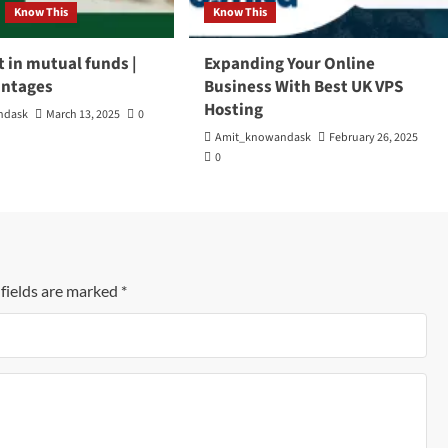
Know This
Know This
 in mutual funds |
Expanding Your Online
antages
Business With Best UK VPS
Hosting
ndask
March 13, 2025
0
Amit_knowandask
February 26, 2025
0
fields are marked
*