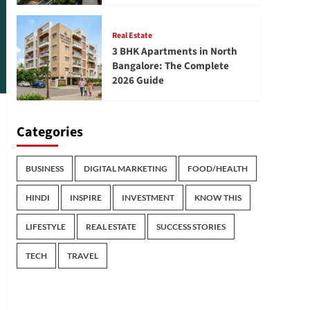
Real Estate
3 BHK Apartments in North
Bangalore: The Complete
2026 Guide
Categories
BUSINESS
DIGITAL MARKETING
FOOD/HEALTH
HINDI
INSPIRE
INVESTMENT
KNOW THIS
LIFESTYLE
REAL ESTATE
SUCCESS STORIES
TECH
TRAVEL