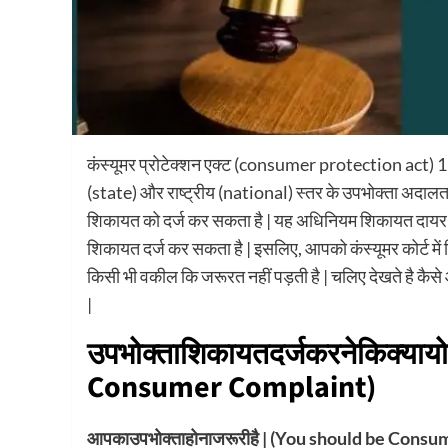
कंस्यूमर प्रोटेक्शन एक्ट (consumer protection act) 198
(state) और राष्ट्रीय (national) स्तर के उपभोक्ता अदाल
शिकायत को दर्ज कर सकता है | यह अधिनियम शिकायत दायर कर
शिकायत दर्ज कर सकता है | इसलिए, आपको कंस्यूमर कोर्ट म
किसी भी वकील कि जरूरत नहीं पड़ती है | चलिए देखते है 
|
उपभोक्ता
शिकायत
दर्ज
करने
कि
क्या
यो
Consumer Complaint)
आपका
उपभोक्ता
होना
जरूरी
है
| (You should be Consu