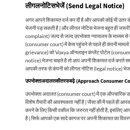
लीगल
नोटिस
भेजें
(Send Legal Notice)
अगर आपने शिकायत दर्ज कर दी है और आपको कोई भी उतर कंप
भेजनी पड़ सकती है | और लीगल नोटिस भेजना बहुत ही जरू
complaint) जल्द से जल्द उपभोक्ता न्यायालय के माध्यम से या 
(consumer court) में केस पहुंचने से पहले ही कंपनी माम
grievance) को Voxya ऑनलाइन कंप्लेंट पोर्टल (consum
notice) भेजना चाहते है तो आप अपनी शिकायत दर्ज करते 
आपकी तरफ से कंपनी को लीगल नोटिस (legal notice) भेज द
उपभोक्ता
अदालत
की
तरफ
बढ़े
(Approach Consumer Co
उपभोक्ता अदालत (consumer court) में एक औपचारिक उ
विशेष तैयारी की आवश्यकता नहीं है | जैसा की मै पहले ही 
करने के लिए किसी वकील कि जरुरत नहीं होती है, इसलिए 
है | सिर्फ आपको एक सादे कागज पर अपनी शिकायत का विव